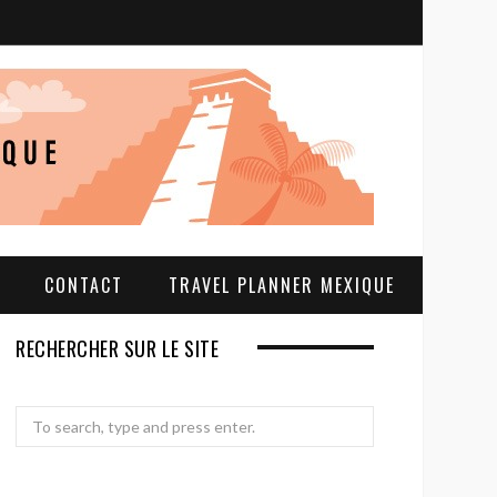
S
e
a
r
c
h
CONTACT
TRAVEL PLANNER MEXIQUE
RECHERCHER SUR LE SITE
Search
for: