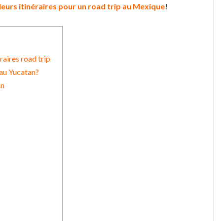
leurs itinéraires pour un road trip au Mexique
!
éraires road trip
au Yucatan?
an