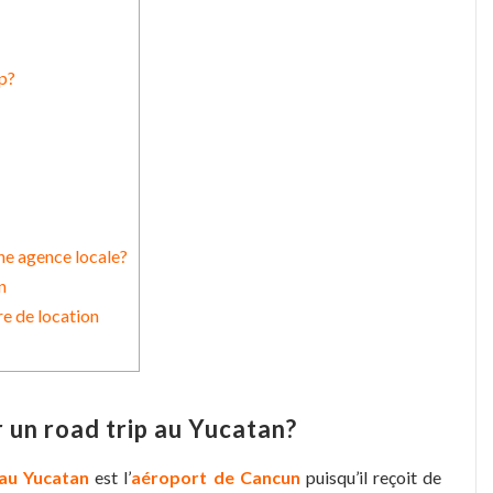
p?
une agence locale?
n
re de location
un road trip au Yucatan?
 au Yucatan
est l’
aéroport de Cancun
puisqu’il reçoit de