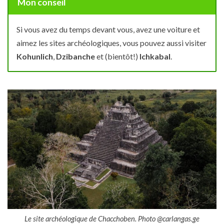
Mon conseil
Si vous avez du temps devant vous, avez une voiture et
aimez les sites archéologiques, vous pouvez aussi visiter
Kohunlich
,
Dzibanche
et (bientôt!)
Ichkabal
.
Le site archéologique de Chacchoben. Photo @carlangas.ge