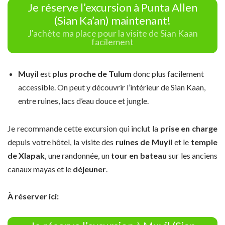
Je réserve l’excursion à Punta Allen
(Sian Ka’an) maintenant!
J'achète ma place pour la visite de Sian Kaan
facilement
Muyil
est
plus proche de Tulum
donc plus facilement
accessible. On peut y découvrir l’intérieur de Sian Kaan,
entre ruines, lacs d’eau douce et jungle.
Je recommande cette excursion qui inclut la
prise en charge
depuis votre hôtel, la visite des
ruines de Muyil
et le
temple
de Xlapak
, une randonnée, un
tour en bateau
sur les anciens
canaux mayas et le
déjeuner
.
À réserver ici: