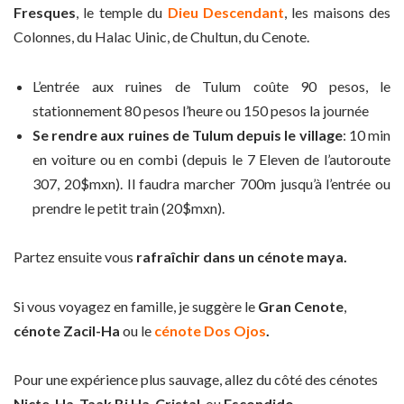
Fresques
, le temple du
Dieu Descendant
, les maisons des
Colonnes, du Halac Uinic, de Chultun, du Cenote.
L’entrée aux ruines de Tulum coûte 90 pesos, le
stationnement 80 pesos l’heure ou 150 pesos la journée
Se rendre aux ruines de Tulum depuis le village
: 10 min
en voiture ou en combi (depuis le 7 Eleven de l’autoroute
307, 20$mxn). Il faudra marcher 700m jusqu’à l’entrée ou
prendre le petit train (20$mxn).
Partez ensuite vous
rafraîchir dans un cénote maya.
Si vous voyagez en famille, je suggère le
Gran Cenote
,
cénote Zacil-Ha
ou le
cénote Dos Ojos
.
Pour une expérience plus sauvage, allez du côté des cénotes
Nicte-Ha
,
Taak Bi Ha
,
Cristal
ou
Escondido
.