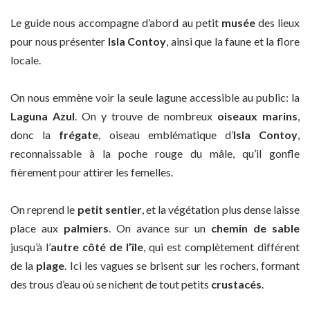
Le guide nous accompagne d’abord au petit
musée
des lieux
pour nous présenter
Isla Contoy
, ainsi que la faune et la flore
locale.
On nous emmène voir la seule lagune accessible au public: la
Laguna Azul
. On y trouve de nombreux
oiseaux marins
,
donc la
frégate
, oiseau emblématique d’
Isla Contoy
,
reconnaissable à la poche rouge du mâle, qu’il gonfle
fièrement pour attirer les femelles.
On reprend le
petit sentier
, et la végétation plus dense laisse
place aux
palmiers
. On avance sur un
chemin de sable
jusqu’à l’
autre côté de l’île
, qui est complètement différent
de la
plage
. Ici les vagues se brisent sur les rochers, formant
des trous d’eau où se nichent de tout petits
crustacés
.