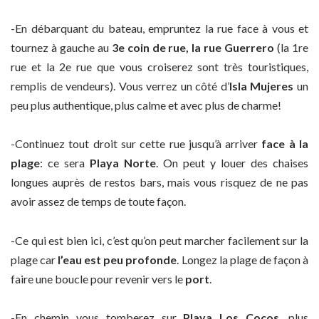
-En débarquant du bateau, empruntez la rue face à vous et
tournez à gauche au
3e coin de rue, la rue Guerrero
(la 1re
rue et la 2e rue que vous croiserez sont très touristiques,
remplis de vendeurs). Vous verrez un côté d’
Isla Mujeres
un
peu plus authentique, plus calme et avec plus de charme!
-Continuez tout droit sur cette rue jusqu’à arriver
face à la
plage
: ce sera
Playa Norte
. On peut y louer des chaises
longues auprès de restos bars, mais vous risquez de ne pas
avoir assez de temps de toute façon.
-Ce qui est bien ici, c’est qu’on peut marcher facilement sur la
plage car
l’eau est peu profonde
. Longez la plage de façon à
faire une boucle pour revenir vers le
port
.
-En chemin vous tomberez sur
Playa Los Cocos
, plus