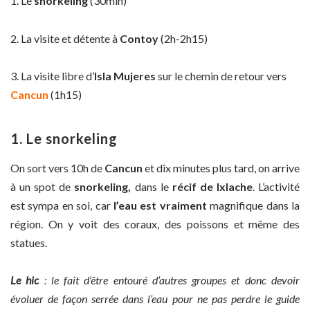
1. Le
snorkeling
(30min)
2. La visite et détente à
Contoy
(2h-2h15)
3. La visite libre d’
Isla Mujeres
sur le chemin de retour vers
Cancun
(1h15)
1. Le snorkeling
On sort vers 10h de
Cancun
et dix minutes plus tard, on arrive
à un spot de
snorkeling,
dans le
récif de Ixlache
. L’activité
est sympa en soi, car
l’eau est vraiment
magnifique dans la
région. On y voit des coraux, des poissons et même des
statues.
Le hic
: le fait d’être entouré d’autres groupes et donc devoir
évoluer de façon serrée dans l’eau pour ne pas perdre le guide