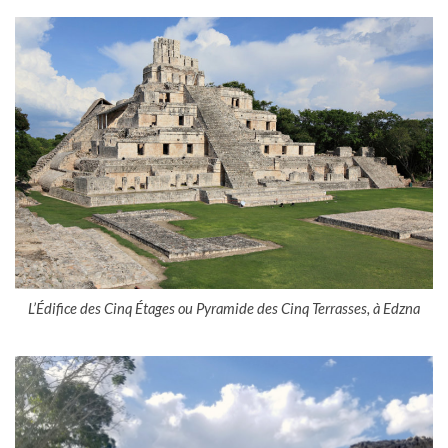
L’Édifice des Cinq Étages ou Pyramide des Cinq Terrasses, à Edzna