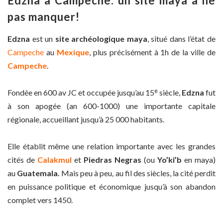
Edzna à Campeche: un site maya à ne
pas manquer!
Edzna
est un
site archéologique maya
, situé dans l’état de
Campeche
au
Mexique
, plus précisément à 1h de la ville de
Campeche
.
e
Fondée en 600 av JC et occupée jusqu’au 15
siècle,
Edzna
fut
à son apogée (an 600-1000) une importante capitale
régionale, accueillant jusqu’à 25 000 habitants.
Elle établit même une relation importante avec les grandes
cités de
Calakmul
et
Piedras Negras
(ou
Yo’ki’b
en maya)
au
Guatemala.
Mais peu à peu, au fil des siècles, la cité perdit
en puissance politique et économique jusqu’à son abandon
complet vers 1450.