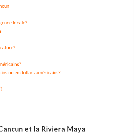
ancun
gence locale?
a
érature?
américains?
ains ou en dollars américains?
a?
 Cancun et la Riviera Maya