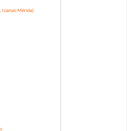
d, Izamal, Mérida)
ls