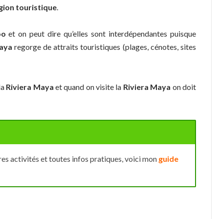
gion touristique
.
oo
et on peut dire qu’elles sont interdépendantes puisque
Maya
regorge de attraits touristiques (plages, cénotes, sites
la
Riviera Maya
et quand on visite la
Riviera Maya
on doit
ures activités et toutes infos pratiques, voici mon
guide