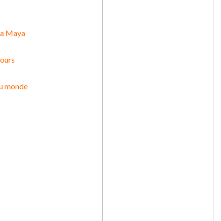
era Maya
tours
 au monde