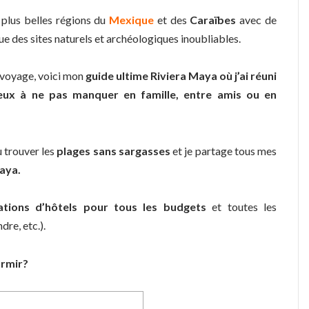
s plus belles régions du
Mexique
et des
Caraïbes
avec de
ue des sites naturels et archéologiques inoubliables.
e voyage, voici mon
g
uide ultime Riviera Maya
où j’ai réuni
 lieux à ne pas manquer en famille, entre amis ou en
ù trouver les
plages sans sargasses
et je partage tous mes
Maya.
ions d’hôtels pour tous les budgets
et toutes les
re, etc.).
ormir?