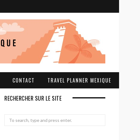
S
e
a
r
c
h
CONTACT
TRAVEL PLANNER MEXIQUE
RECHERCHER SUR LE SITE
Search
for: