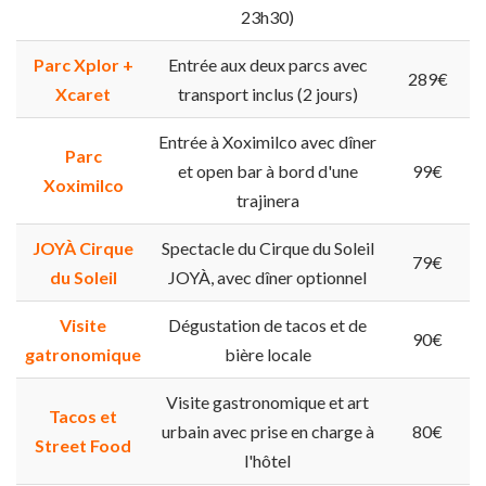
23h30)
Parc Xplor +
Entrée aux deux parcs avec
289€
Xcaret
transport inclus (2 jours)
Entrée à Xoximilco avec dîner
Parc
et open bar à bord d'une
99€
Xoximilco
trajinera
JOYÀ Cirque
Spectacle du Cirque du Soleil
79€
du Soleil
JOYÀ, avec dîner optionnel
Visite
Dégustation de tacos et de
90€
gatronomique
bière locale
Visite gastronomique et art
Tacos et
urbain avec prise en charge à
80€
Street Food
l'hôtel