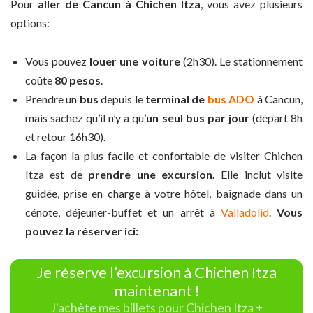
Pour
aller de Cancun à Chichen Itza
, vous avez plusieurs
options:
Vous pouvez
louer une voiture
(2h30). Le stationnement
coûte
80 pesos
.
Prendre un
bus
depuis le
terminal de
bus ADO
à Cancun,
mais sachez qu’il n’y a qu’
un seul bus par jour
(départ 8h
et retour 16h30).
La façon la plus facile et confortable de visiter Chichen
Itza est de
prendre une excursion.
Elle inclut visite
guidée, prise en charge à votre hôtel, baignade dans un
cénote, déjeuner-buffet et un arrêt à
Valladolid
.
Vous
pouvez la réserver ici:
Je réserve l’excursion à Chichen Itza
maintenant !
J'achète mes billets pour Chichen Itza +