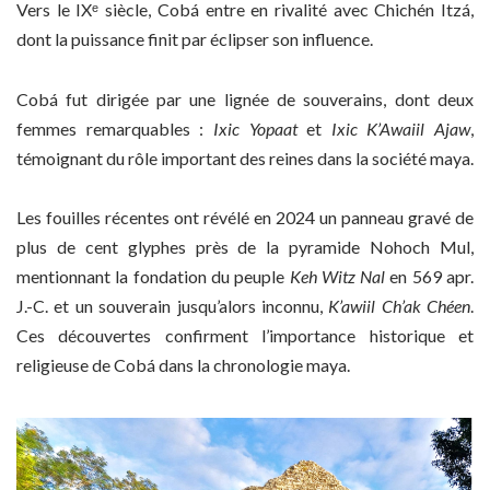
Vers le IXᵉ siècle, Cobá entre en rivalité avec Chichén Itzá,
dont la puissance finit par éclipser son influence.
Cobá fut dirigée par une lignée de souverains, dont deux
femmes remarquables :
Ixic Yopaat
et
Ixic K’Awaiil Ajaw
,
témoignant du rôle important des reines dans la société maya.
Les fouilles récentes ont révélé en 2024 un panneau gravé de
plus de cent glyphes près de la pyramide Nohoch Mul,
mentionnant la fondation du peuple
Keh Witz Nal
en 569 apr.
J.-C. et un souverain jusqu’alors inconnu,
K’awiil Ch’ak Chéen
.
Ces découvertes confirment l’importance historique et
religieuse de Cobá dans la chronologie maya.