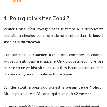
locale?
1. Pourquoi visiter Cobá ?
Visiter
Cobá
, c’est voyager dans le temps à la découverte
d’un site archéologique profondément enfoui dans la
jungle
tropicale du Yucatán
.
Contrairement à
Chichén Itzá
, Cobá conserve un charme
brut et une atmosphère sauvage. On y trouve un équilibre rare
entre
nature et histoire
, loin des files interminables et de la
chaleur des grands complexes touristiques.
L’un des atouts majeurs du site est la
pyramide de Nohoch
Mul
, la plus haute du Yucatán, qui culmine à
42 mètres
.
Après avoir été fermé quelques années, il est maintenant