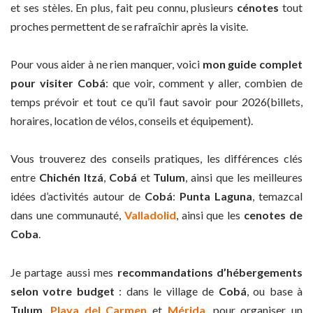
et ses stèles. En plus, fait peu connu, plusieurs
cénotes
tout
proches permettent de se rafraîchir après la visite.
Pour vous aider à ne rien manquer, voici
mon guide complet
pour visiter Cobá
: que voir, comment y aller, combien de
temps prévoir et tout ce qu’il faut savoir pour 2026(billets,
horaires, location de vélos, conseils et équipement).
Vous trouverez des conseils pratiques, les différences clés
entre
Chichén Itzá
,
Cobá
et
Tulum
, ainsi que les meilleures
idées d’activités autour de
Cobá
:
Punta Laguna
, temazcal
dans une communauté,
Valladolid
, ainsi que les
cenotes de
Coba
.
Je partage aussi mes
recommandations d’hébergements
selon votre budget
: dans le village de
Cobá
, ou base à
Tulum
,
Playa del Carmen
et
Mérida
, pour organiser un