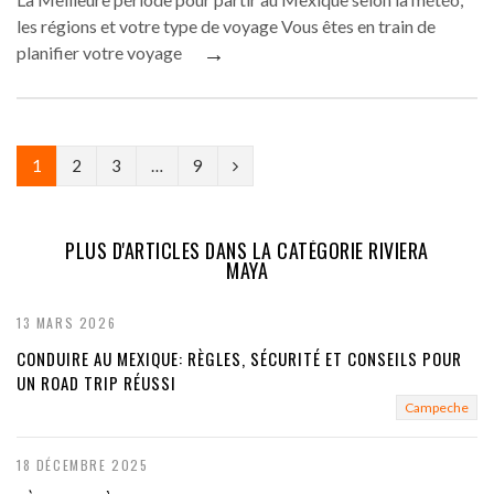
les régions et votre type de voyage Vous êtes en train de
→
planifier votre voyage
N
1
2
3
…
9
e
x
PLUS D'ARTICLES DANS LA CATÉGORIE RIVIERA
MAYA
t
13 MARS 2026
CONDUIRE AU MEXIQUE: RÈGLES, SÉCURITÉ ET CONSEILS POUR
UN ROAD TRIP RÉUSSI
Campeche
18 DÉCEMBRE 2025