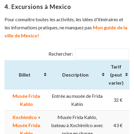
4. Excursions à Mexico
Pour connaître toutes les activités, les idées d’itinéraires et
les informations pratiques, ne manquez pas
Mon guide de la
ville de Mexico!
Rechercher:
Tarif
Billet
Description
(peut
varier)
Musée Frida
Entrée au musée de Frida
32 €
Kahlo
Kahlo
Xochimilco +
Musée Frida Kahlo,
Musée Frida
bateau à Xochimilco avec
43 €
Kahlo
prise en charge