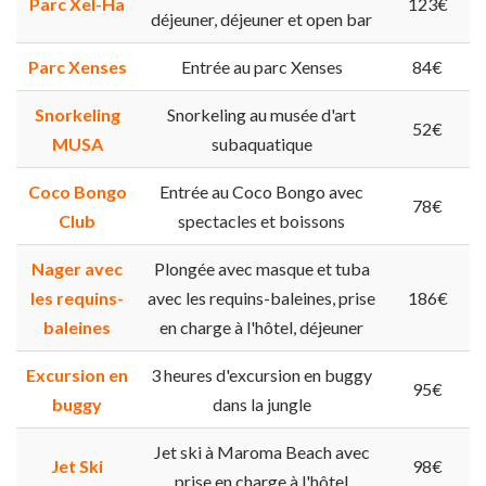
Parc Xel-Ha
123€
déjeuner, déjeuner et open bar
Parc Xenses
Entrée au parc Xenses
84€
Snorkeling
Snorkeling au musée d'art
52€
MUSA
subaquatique
Coco Bongo
Entrée au Coco Bongo avec
78€
Club
spectacles et boissons
Nager avec
Plongée avec masque et tuba
les requins-
avec les requins-baleines, prise
186€
baleines
en charge à l'hôtel, déjeuner
Excursion en
3 heures d'excursion en buggy
95€
buggy
dans la jungle
Jet ski à Maroma Beach avec
Jet Ski
98€
prise en charge à l'hôtel