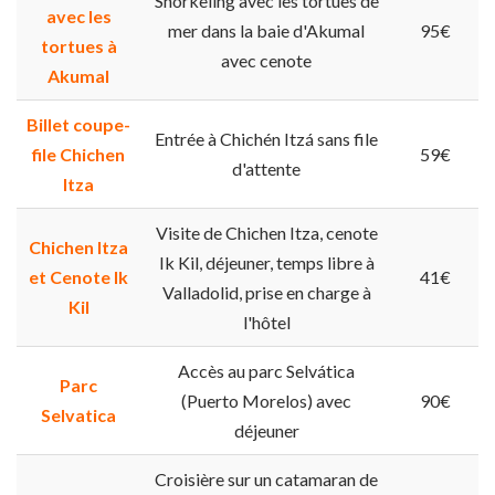
Snorkeling avec les tortues de
avec les
mer dans la baie d'Akumal
95€
tortues à
avec cenote
Akumal
Billet coupe-
Entrée à Chichén Itzá sans file
file Chichen
59€
d'attente
Itza
Visite de Chichen Itza, cenote
Chichen Itza
Ik Kil, déjeuner, temps libre à
et Cenote Ik
41€
Valladolid, prise en charge à
Kil
l'hôtel
Accès au parc Selvática
Parc
(Puerto Morelos) avec
90€
Selvatica
déjeuner
Croisière sur un catamaran de