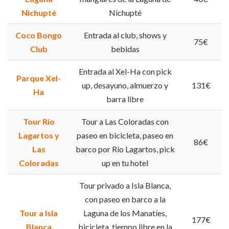
Nichupté
Nichupté
Coco Bongo
Entrada al club, shows y
75€
Club
bebidas
Entrada al Xel-Ha con pick
Parque Xel-
up, desayuno, almuerzo y
131€
Ha
barra libre
Tour Río
Tour a Las Coloradas con
Lagartos y
paseo en bicicleta, paseo en
86€
Las
barco por Río Lagartos, pick
Coloradas
up en tu hotel
Tour privado a Isla Blanca,
con paseo en barco a la
Tour a Isla
Laguna de los Manatíes,
177€
Blanca
bicicleta, tiempo libre en la