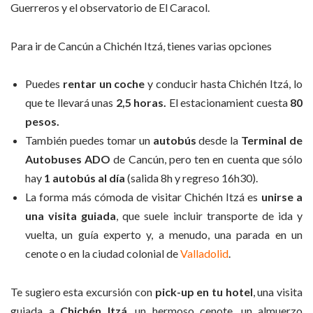
Guerreros y el observatorio de El Caracol.
Para ir de Cancún a Chichén Itzá, tienes varias opciones
Puedes
rentar un coche
y conducir hasta Chichén Itzá, lo
que te llevará unas
2,5 horas.
El estacionamient cuesta
80
pesos.
También puedes tomar un
autobús
desde la
Terminal de
Autobuses ADO
de Cancún, pero ten en cuenta que sólo
hay
1 autobús al día
(salida 8h y regreso 16h30).
La forma más cómoda de visitar Chichén Itzá es
unirse a
una visita guiada
, que suele incluir transporte de ida y
vuelta, un guía experto y, a menudo, una parada en un
cenote o en la ciudad colonial de
Valladolid
.
Te sugiero esta excursión con
pick-up en tu hotel
, una visita
guiada a
Chichén Itzá
, un hermoso cenote, un almuerzo