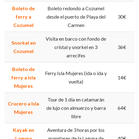
Boleto de
Boleto redondo a Cozumel
ferry a
desde el puerto de Playa del
30€
Cozumel
Carmen
Visita en barco con fondo de
Snorkel en
cristal y snorkel en 3
36€
Cozumel
arrecifes
Boleto de
Ferry Isla Mujeres (ida o ida y
ferry a Isla
14€
vuelta)
Mujeres
Tour de 1 día en catamarán
Crucero a Isla
de lujo con almuerzo y barra
64€
Mujeres
libre
Kayak en
Aventura de 3 horas por los
Laguna
manglares de la Laguna de
40€