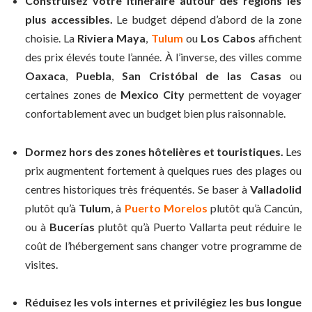
Construisez votre itinéraire autour des régions les
plus accessibles.
Le budget dépend d’abord de la zone
choisie. La
Riviera Maya
,
Tulum
ou
Los Cabos
affichent
des prix élevés toute l’année. À l’inverse, des villes comme
Oaxaca
,
Puebla
,
San Cristóbal de las Casas
ou
certaines zones de
Mexico City
permettent de voyager
confortablement avec un budget bien plus raisonnable.
Dormez hors des zones hôtelières et touristiques.
Les
prix augmentent fortement à quelques rues des plages ou
centres historiques très fréquentés. Se baser à
Valladolid
plutôt qu’à
Tulum
, à
Puerto Morelos
plutôt qu’à Cancún,
ou à
Bucerías
plutôt qu’à Puerto Vallarta peut réduire le
coût de l’hébergement sans changer votre programme de
visites.
Réduisez les vols internes et privilégiez les bus longue