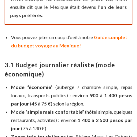
ensuite dit que le Mexique était devenu
l’un de leurs
pays préférés
.
Vous pouvez jeter un coup d’oeil à notre
Guide complet
du budget voyage au Mexique!
3.1 Budget journalier réaliste (mode
économique)
Mode “économie”
(auberge / chambre simple, repas
locaux, transports publics) : environ
900 à 1 400 pesos
par jour
(45 à 75 €) selon la région.
Mode “simple mais confortable”
(hôtel simple, quelques
restaurants, activités) : environ
1 400 à 2 500 pesos par
jour
(75 à 130 €).
Zones très touristiques
(ex. Riviera Maya, Los Cabos) :