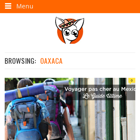
Menu
BROWSING:
OAXACA
0