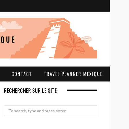
S
e
a
r
c
h
CONTACT
TRAVEL PLANNER MEXIQUE
RECHERCHER SUR LE SITE
Search
for: