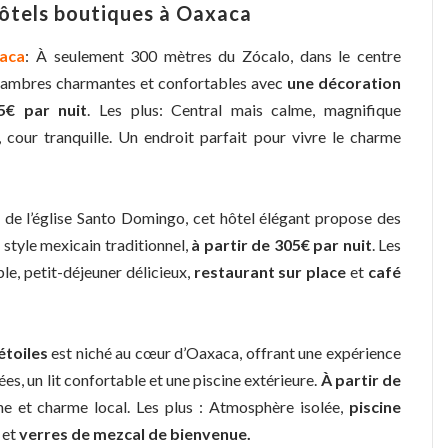
hôtels boutiques à Oaxaca
aca
: À seulement 300 mètres du Zócalo, dans le centre
chambres charmantes et confortables avec
une décoration
5€ par nuit
. Les plus: Central mais calme, magnifique
, cour tranquille. Un endroit parfait pour vivre le charme
s de l’église Santo Domingo, cet hôtel élégant propose des
tyle mexicain traditionnel,
à partir de 305€ par nuit
. Les
e, petit-déjeuner délicieux,
restaurant sur place
et
café
étoiles
est niché au cœur d’Oaxaca, offrant une expérience
es, un lit confortable et une piscine extérieure.
À partir de
e et charme local. Les plus : Atmosphère isolée,
piscine
s et
verres de mezcal de bienvenue.