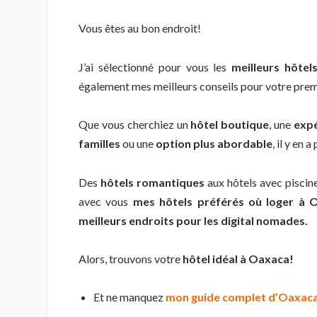
Vous êtes au bon endroit!
J’ai sélectionné pour vous les
meilleurs hôtel
également mes meilleurs conseils pour votre premie
Que vous cherchiez un
hôtel boutique
, une
expé
familles
ou une
option plus abordable
, il y en 
Des
hôtels romantiques
aux hôtels avec piscines
avec vous
mes hôtels préférés où loger à 
meilleurs endroits pour les digital nomades.
Alors, trouvons votre
hôtel idéal à Oaxaca!
Et ne manquez
mon guide complet d’Oaxac