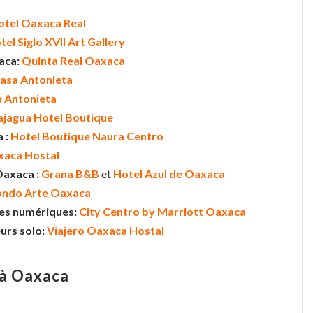
otel Oaxaca Real
tel Siglo XVII Art Gallery
xaca:
Quinta Real Oaxaca
asa Antonieta
 Antonieta
jagua Hotel Boutique
a :
Hotel Boutique Naura Centro
xaca Hostal
 Oaxaca
:
Grana B&B
et
Hotel Azul de Oaxaca
ndo Arte Oaxaca
des numériques:
City Centro by Marriott Oaxaca
urs solo:
Viajero Oaxaca Hostal
 à Oaxaca