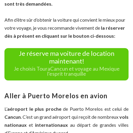
sont très demandées.
Afin d’être sûr d’obtenir la voiture qui convient le mieux pour
votre voyage, je vous recommande vivement de
la réserver
dès à présent en cliquant sur le bouton ci-dessous:
Je réserve ma voiture de location
maintenant!
Je choisis TouraCancun et voyage au Mexique
l'esprit tranquille
Aller à Puerto Morelos en avion
L’
aéroport le plus proche
de Puerto Morelos est celui de
Cancun
.
C’est un grand aéroport qui reçoit de nombreux
vols
nationaux
et
internationaux
au départ de grandes villes
d’Europe et d’Amérique du nord.