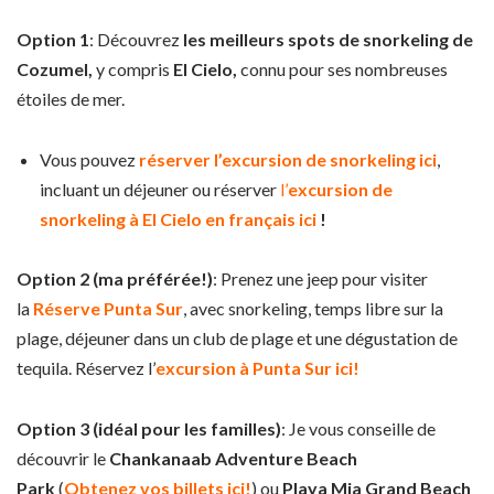
Option 1
: Découvrez
les meilleurs spots de snorkeling de
Cozumel,
y compris
El Cielo,
connu pour ses nombreuses
étoiles de mer.
Vous pouvez
réserver l’excursion de snorkeling ici
,
incluant un déjeuner ou réserver
l’
excursion de
snorkeling à El Cielo en français ici
!
Option 2 (ma préférée!)
: Prenez une jeep pour visiter
la
Réserve Punta Sur
, avec snorkeling, temps libre sur la
plage, déjeuner dans un club de plage et une dégustation de
tequila. Réservez l’
excursion à Punta Sur ici!
Option 3 (idéal pour les familles)
:
Je vous conseille de
découvrir le
Chankanaab Adventure Beach
Park
(
Obtenez vos billets ici!
) ou
Playa Mia Grand Beach