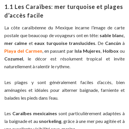
1.1 Les Caraïbes: mer turquoise et plages
d’accès facile
La côte caraïbéenne du Mexique incarne l’image de carte
postale que beaucoup de voyageurs ont en tête:
sable blanc
,
mer calme
et
eaux turquoise translucides
. De
Cancún
à
Playa del Carmen
, en passant par
Isla Mujeres
,
Holbox
ou
Cozumel
, le décor est résolument tropical et invite
naturellement à ralentir le rythme.
Les plages y sont généralement faciles d’accès, bien
aménagées et idéales pour alterner baignade, farniente et
balades les pieds dans l’eau.
Les
Caraïbes mexicaines
sont particulièrement adaptées à
la baignade et au
snorkeling
, grâce à une mer peu agitée et à
une excellente visibilité sous-marine.