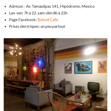
Adresse :
Av. Tamaulipas 141, Hipódromo,
Mexico
Lun-ven: 7h à 22, sam-dim 8h à 22h
Page Facebook:
Boicot Cafe
Prises électriques: un peu partout