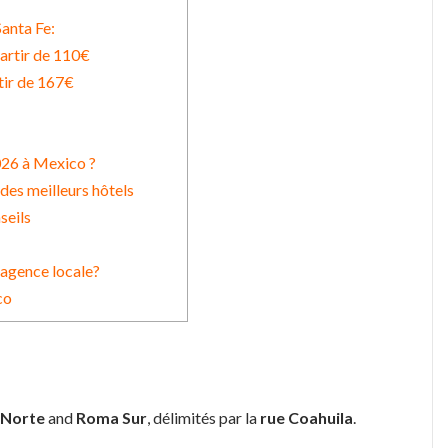
anta Fe:
artir de 110€
tir de 167€
26 à Mexico ?
des meilleurs hôtels
seils
 agence locale?
co
Norte
and
Roma Sur
, délimités par la
rue Coahuila
.