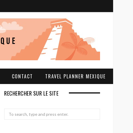
S
e
a
r
c
h
CONTACT
TRAVEL PLANNER MEXIQUE
RECHERCHER SUR LE SITE
Search
for: