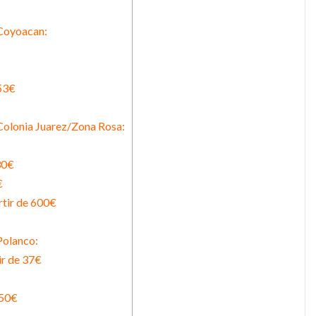
 Coyoacan:
53€
Colonia Juarez/Zona Rosa:
30€
€
rtir de 600€
Polanco:
ir de 37€
250€