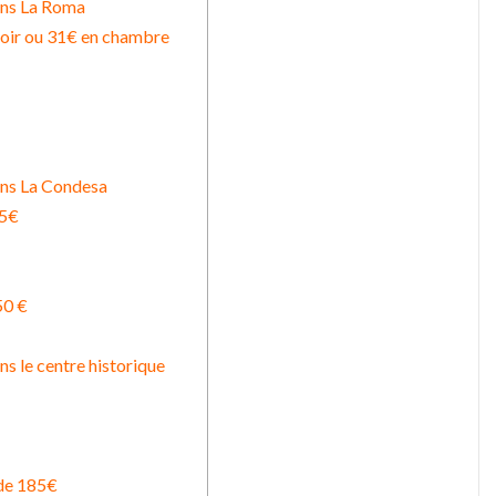
ans La Roma
toir ou 31€ en chambre
ans La Condesa
55€
50 €
s le centre historique
 de 185€