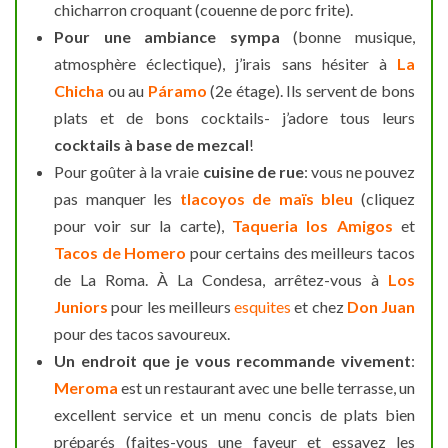
chicharron croquant (couenne de porc frite).
Pour une ambiance sympa
(bonne musique,
atmosphère éclectique), j’irais sans hésiter à
La
Chicha
ou au
Páramo
(2e étage). Ils servent de bons
plats et de bons cocktails- j’adore tous leurs
cocktails à base de mezcal
!
Pour goûter à la vraie
cuisine de rue
: vous ne pouvez
pas manquer les
tlacoyos de maïs bleu
(cliquez
pour voir sur la carte),
Taqueria los Amigos
et
Tacos de Homero
pour certains des meilleurs tacos
de La Roma. À La Condesa, arrêtez-vous à
Los
Juniors
pour les meilleurs
esquites
et chez
Don Juan
pour des tacos savoureux.
Un endroit que je vous recommande vivement
:
Meroma
est un restaurant avec une belle terrasse, un
excellent service et un menu concis de plats bien
préparés (faites-vous une faveur et essayez les