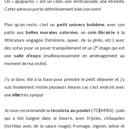
Un « apapacho » est un câlin, une embrassade, une étreinte.
Cette adresse porte définitivement bien son nom!
Plus qu’un resto, c’est un
petit univers bohême
, avec son
patio aux
belles murales colorées
, un
coin librairie
à la
littérature engagée (féministe, queer, de la philo, etc.) avec
e
des sofas pour se poser tranquillement et un 2
étage qui est
une
salle d’expo
(malheureusement en aménagement au
moment de ma visite).
J’y ai donc été à la base pour prendre le petit déjeuner et j’y
suis finalement restée plusieurs heures car c’est endroit avec
une
vibe
très sympa!
Je vous recommande la
tecolota au poulet
(75$MXN) : pain
qui a été baigné dans le beurre, avec frijoles, chilaquiles
(tortillas avec de la sauce rouge), fromage, oignon, laitue et