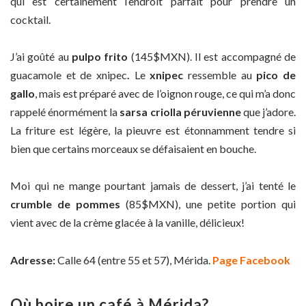
qui est certainement l’endroit parfait pour prendre un
cocktail.
J’ai goûté au
pulpo frito
(145$MXN). Il est accompagné de
guacamole et de xnipec
.
Le
xnipec
ressemble au
pico de
gallo
, mais est préparé avec de l’oignon rouge, ce qui m’a donc
rappelé énormément la
sarsa criolla péruvienne
que j’adore.
La friture est légère, la pieuvre est étonnamment tendre si
bien que certains morceaux se défaisaient en bouche.
Moi qui ne mange pourtant jamais de dessert, j’ai tenté le
crumble de pommes
(85$MXN), une petite portion qui
vient avec de la crème glacée à la vanille, délicieux!
Adresse:
Calle 64 (entre 55 et 57), Mérida.
Page Facebook
Où boire un café à Mérida?