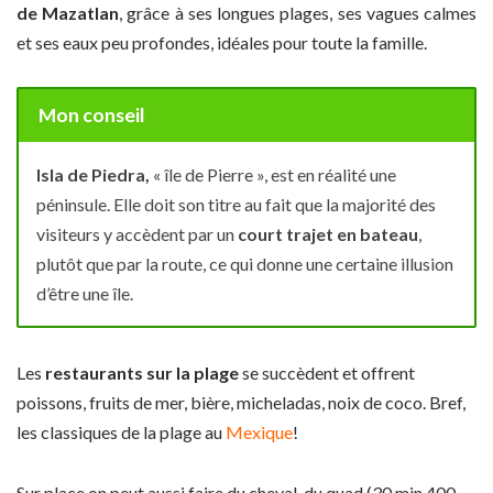
de Mazatlan
, grâce à ses longues plages, ses vagues calmes
et ses eaux peu profondes, idéales pour toute la famille.
Mon conseil
Isla de Piedra,
« île de Pierre », est en réalité une
péninsule. Elle doit son titre au fait que la majorité des
visiteurs y accèdent par un
court trajet en bateau
,
plutôt que par la route, ce qui donne une certaine illusion
d’être une île.
Les
restaurants sur la plage
se succèdent et offrent
poissons, fruits de mer, bière, micheladas, noix de coco. Bref,
les classiques de la plage au
Mexique
!
Sur place on peut aussi faire du cheval, du quad (30 min 400