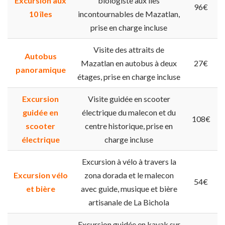
Excursion aux
biologiste aux îles
96€
10 îles
incontournables de Mazatlan,
prise en charge incluse
Visite des attraits de
Autobus
Mazatlan en autobus à deux
27€
panoramique
étages, prise en charge incluse
Excursion
Visite guidée en scooter
guidée en
électrique du malecon et du
108€
scooter
centre historique, prise en
électrique
charge incluse
Excursion à vélo à travers la
Excursion vélo
zona dorada et le malecon
54€
et bière
avec guide, musique et bière
artisanale de La Bichola
Excursion guidée en kayak sur