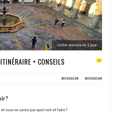
visiter morelia en 1 jour
 ITINÉRAIRE + CONSEILS
0
MICHOACAN
MICHOACAN
oir?
a
et vous ne savez pas quoi voir et faire ?