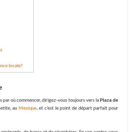
ls
ence locale?
e
as par où commencer, dirigez-vous toujours vers la
Plaza de
petite, au
Mexique
, et c’est le point de départ parfait pour
 aménagés, de bancs et de réverbères. En son centre, vous