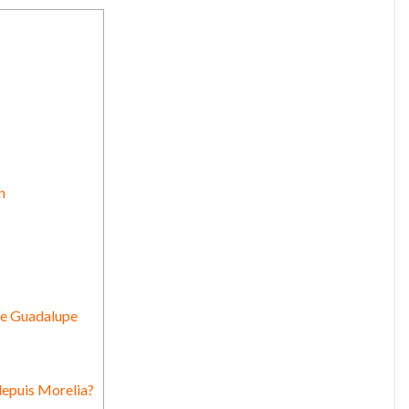
n
 de Guadalupe
 depuis Morelia?