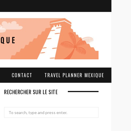
S
e
a
r
c
h
CONTACT
TRAVEL PLANNER MEXIQUE
RECHERCHER SUR LE SITE
Search
for: