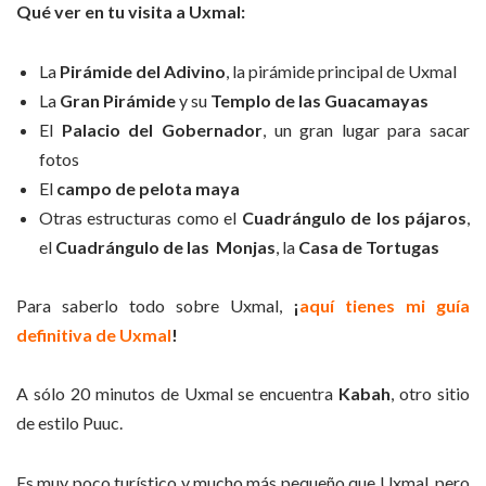
Qué ver en tu visita a Uxmal:
La
Pirámide del Adivino
, la pirámide principal de Uxmal
La
Gran Pirámide
y su
Templo de las Guacamayas
El
Palacio del Gobernador
, un gran lugar para sacar
fotos
El
campo de pelota maya
Otras estructuras como el
Cuadrángulo de los pájaros
,
el
Cuadrángulo de las Monjas
, la
Casa de Tortugas
Para saberlo todo sobre Uxmal,
¡
aquí tienes mi guía
definitiva de Uxmal
!
A sólo 20 minutos de Uxmal se encuentra
Kabah
, otro sitio
de estilo Puuc.
Es muy poco turístico y mucho más pequeño que Uxmal, pero