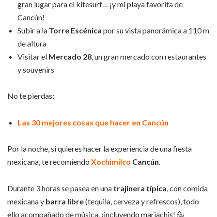
gran lugar para el kitesurf… ¡y mi playa favorita de
Cancún!
Subir a la
Torre Escénica
por su vista panorámica a 110 m
de altura
Visitar el
Mercado 28
, un gran mercado con restaurantes
y souvenirs
No te pierdas:
Las 30 mejores cosas que hacer en Cancún
Por la noche, si quieres hacer la experiencia de una fiesta
mexicana, te recomiendo
Xochimilco
Cancún
.
Durante 3 horas se pasea en una
trajinera típica
, con comida
mexicana y
barra libre
(tequila, cerveza y refrescos), todo
ello acompañado de música, ¡incluyendo mariachis! 🥳