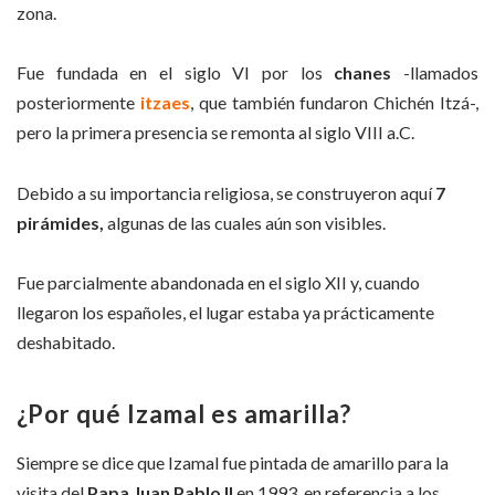
zona.
Fue fundada en el siglo VI por los
chanes
-llamados
posteriormente
itzaes
, que también fundaron Chichén Itzá-,
pero la primera presencia se remonta al siglo VIII a.C.
Debido a su importancia religiosa, se construyeron aquí
7
pirámides,
algunas de las cuales aún son visibles.
Fue parcialmente abandonada en el siglo XII y, cuando
llegaron los españoles, el lugar estaba ya prácticamente
deshabitado.
¿Por qué Izamal es amarilla?
Siempre se dice que Izamal fue pintada de amarillo para la
visita del
Papa Juan Pablo II
en 1993, en referencia a los