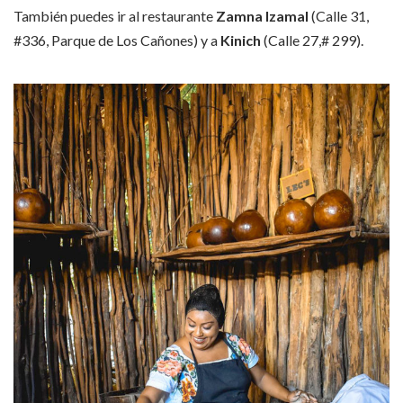
También puedes ir al restaurante
Zamna Izamal
(Calle 31,
#336, Parque de Los Cañones) y a
Kinich
(Calle 27,# 299).