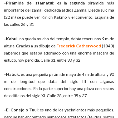
–
Pirámide de Iztamatul
: es la segunda pirámide más
importante de Izamal, dedicada al dios Zamna. Desde su cima
(22 m) se puede ver Kinich Kakmo y el convento. Esquina de
las calles 26 y 31
–
Kabul
: no queda mucho del templo, debía tener unos 9 m de
altura. Gracias a un dibujo de
Frederick Catherwood
(1843)
sabemos que estaba adornado con una enorme máscara de
estuco, hoy perdida. Calle 31, entre 30 y 32
–
Habuk
: es una pequeña pirámide maya de 4 m de altura y 90
m de longitud que data del siglo III con algunas
construcciones. En la parte superior hay una plaza con restos
de edificios del siglo XI. Calle 28, entre 35 y 37
–
El Conejo o Tuul
: es uno de los yacimientos más pequeños,
pero se han encontrado numerosos artefactos (tejidos, platos