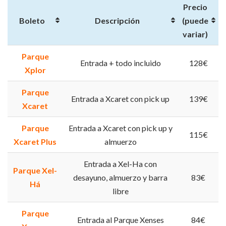
Precio
Boleto
Descripción
(puede
variar)
Parque
Entrada + todo incluido
128€
Xplor
Parque
Entrada a Xcaret con pick up
139€
Xcaret
Parque
Entrada a Xcaret con pick up y
115€
Xcaret Plus
almuerzo
Entrada a Xel-Ha con
Parque Xel-
desayuno, almuerzo y barra
83€
Há
libre
Parque
Entrada al Parque Xenses
84€