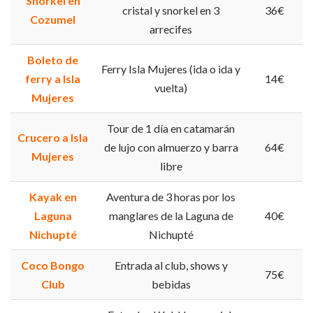
Snorkel en
cristal y snorkel en 3
36€
Cozumel
arrecifes
Boleto de
Ferry Isla Mujeres (ida o ida y
ferry a Isla
14€
vuelta)
Mujeres
Tour de 1 día en catamarán
Crucero a Isla
de lujo con almuerzo y barra
64€
Mujeres
libre
Kayak en
Aventura de 3 horas por los
Laguna
manglares de la Laguna de
40€
Nichupté
Nichupté
Coco Bongo
Entrada al club, shows y
75€
Club
bebidas