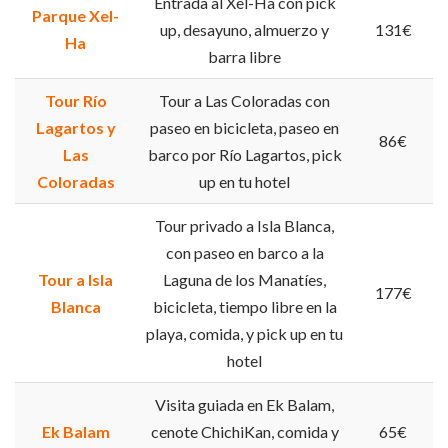
Entrada al Xel-Ha con pick
Parque Xel-
up, desayuno, almuerzo y
131€
Ha
barra libre
Tour Río
Tour a Las Coloradas con
Lagartos y
paseo en bicicleta, paseo en
86€
Las
barco por Río Lagartos, pick
Coloradas
up en tu hotel
Tour privado a Isla Blanca,
con paseo en barco a la
Tour a Isla
Laguna de los Manatíes,
177€
Blanca
bicicleta, tiempo libre en la
playa, comida, y pick up en tu
hotel
Visita guiada en Ek Balam,
Ek Balam
cenote ChichiKan, comida y
65€