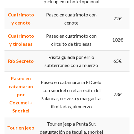
pick up en tu hotel opcional
Cuatrimoto
Paseo en cuatrimoto con
72€
y cenote
cenote
Cuatrimoto
Paseo en cuatrimoto con
102€
y tirolesas
circuito de tirolesas
Visita guiada por el río
Río Secreto
65€
subterráneo con almuerzo
Paseo en
Paseo en catamarán a El Cielo,
catamarán
con snorkel en el arrecife del
por
73€
Palancar, cerveza y margaritas
Cozumel +
ilimitadas, almuerzo
Snorkel
Tour en jeep a Punta Sur,
Tour en jeep
degustación de tequila, snorkel