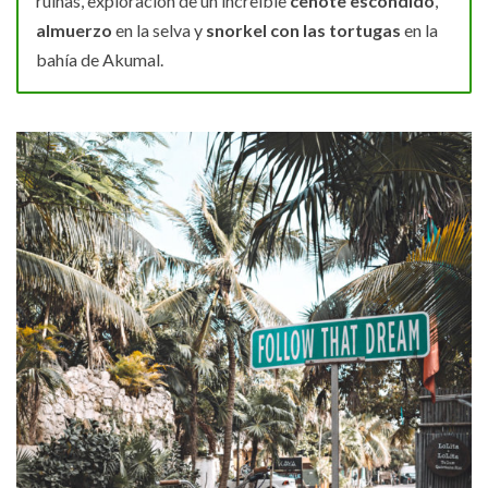
ruinas, exploración de un increíble
cenote escondido
,
almuerzo
en la selva y
snorkel con las tortugas
en la
bahía de Akumal.