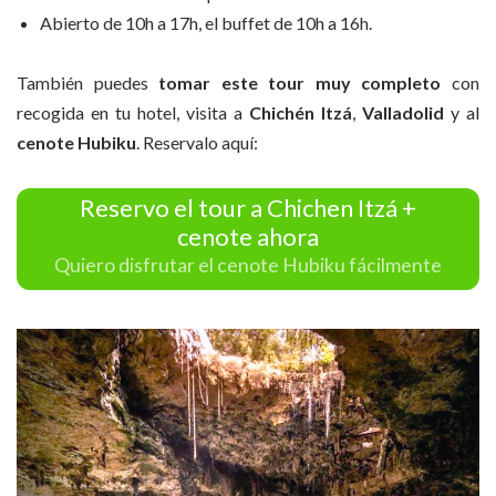
Abierto de 10h a 17h, el buffet de 10h a 16h.
También puedes
tomar este tour muy completo
con
recogida en tu hotel, visita a
Chichén Itzá
,
Valladolid
y al
cenote Hubiku
. Reservalo aquí:
Reservo el tour a Chichen Itzá +
cenote ahora
Quiero disfrutar el cenote Hubiku fácilmente