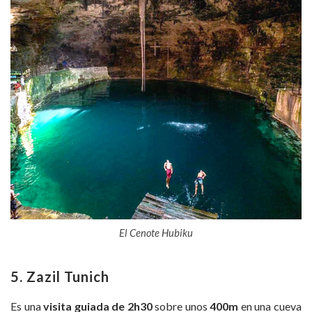
El Cenote Hubiku
5. Zazil Tunich
Es una
visita guiada de 2h30
sobre unos
400m
en una cueva