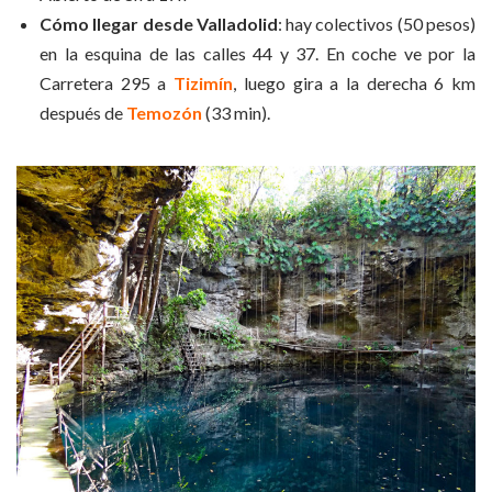
Cómo llegar desde Valladolid
: hay colectivos (50 pesos)
en la esquina de las calles 44 y 37. En coche ve por la
Carretera 295 a
Tizimín
, luego gira a la derecha 6 km
después de
Temozón
(33 min).