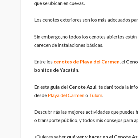
que se ubican en cuevas.
Los cenotes exteriores son los más adecuados para 
Sin embargo, no todos los cenotes abiertos están 
carecen de instalaciones básicas.
Entre los
cenotes de Playa del Carmen
, el
Ceno
bonitos de Yucatán
.
En esta
guía del Cenote Azul,
te daré toda la inf
desde
Playa del Carmen
o
Tulum
.
Descubrirás las mejores actividades que puedes
h
o transporte público, y todos mis consejos para a
¿Quieres saber
qué ver y hacer en el Cenote Az