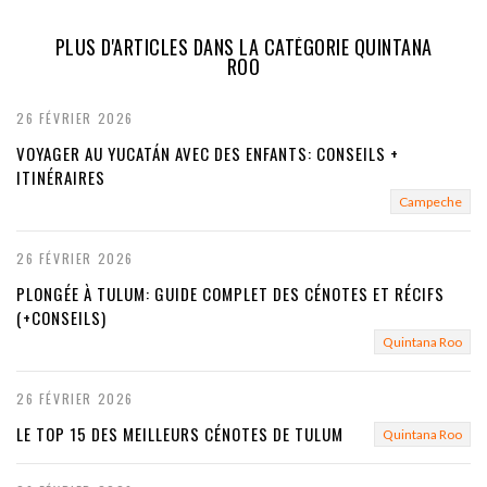
r
e
PLUS D'ARTICLES DANS LA CATÉGORIE QUINTANA
ROO
v
i
26 FÉVRIER 2026
VOYAGER AU YUCATÁN AVEC DES ENFANTS: CONSEILS +
o
ITINÉRAIRES
u
Campeche
s
26 FÉVRIER 2026
PLONGÉE À TULUM: GUIDE COMPLET DES CÉNOTES ET RÉCIFS
(+CONSEILS)
Quintana Roo
26 FÉVRIER 2026
LE TOP 15 DES MEILLEURS CÉNOTES DE TULUM
Quintana Roo