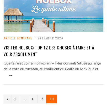
ARTICLE HOMEPAGE
26 FÉVRIER 2026
VISITER HOLBOX: TOP 12 DES CHOSES À FAIRE ET À
VOIR ABSOLUMENT
Que faire et voir à Holbox en + Mes conseils Située au large
de la côte du Yucatan, au confluent du Golfe du Mexique et
→
P
1
…
8
9
10