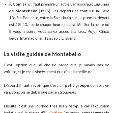
À
Comitan
, il faut prendre un autre van jusqu’aux
Lagunas
de Montebello
(1h15). Les départs se font sur la Calle
13a Sur Poniente, entre la 5a et la 4a sur. Le premier départ
est à 8h40, sortie chaque heure jusqu’à 16h. Sur la route où
il vous laissera, vous aurez accès à 5 lacs: Pojoj, Cinco
lagos, Internacional, Tziscao y Ensueño.
La visite guidée de Montebello
C’est l’option que j’ai choisie parce que je n’avais pas de
voiture, et je crois sincèrement que c’est la meilleure!
D’abord il faut savoir que c’est un
petit groupe
qui sort en
van, donc on ne débarque pas en troupeau.
Ensuite, c’est une journée
très bien remplie
car l’excursion
inclut aussi la
visite d’
El
Chiflon
(un autre
incontournable