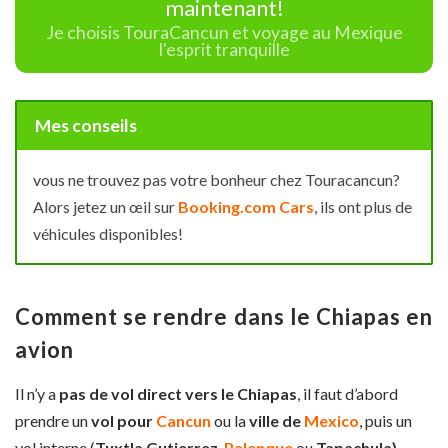
maintenant!
Je choisis TouraCancun et voyage au Mexique
l'esprit tranquille
Mes conseils
vous ne trouvez pas votre bonheur chez Touracancun?
Alors jetez un œil sur
Booking.com Cars
, ils ont plus de
véhicules disponibles!
Comment se rendre dans le Chiapas en
avion
Il n’y a
pas de vol direct vers le Chiapas
, il faut d’abord
prendre un
vol pour
Cancun
ou la
ville de
Mexico
, puis un
vol interne (
Tuxtla Gutierrez
,
Palenque
ou
Tapachula)
.