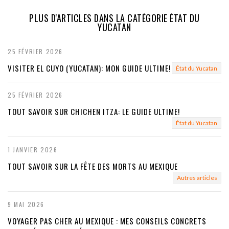
e
x
PLUS D'ARTICLES DANS LA CATÉGORIE ÉTAT DU
YUCATAN
v
t
i
25 FÉVRIER 2026
VISITER EL CUYO (YUCATAN): MON GUIDE ULTIME!
o
État du Yucatan
u
25 FÉVRIER 2026
s
TOUT SAVOIR SUR CHICHEN ITZA: LE GUIDE ULTIME!
État du Yucatan
1 JANVIER 2026
TOUT SAVOIR SUR LA FÊTE DES MORTS AU MEXIQUE
Autres articles
9 MAI 2026
VOYAGER PAS CHER AU MEXIQUE : MES CONSEILS CONCRETS