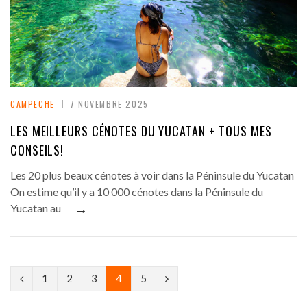
CAMPECHE
7 NOVEMBRE 2025
LES MEILLEURS CÉNOTES DU YUCATAN + TOUS MES
CONSEILS!
Les 20 plus beaux cénotes à voir dans la Péninsule du Yucatan
On estime qu’il y a 10 000 cénotes dans la Péninsule du
→
Yucatan au
P
N
1
2
3
4
5
r
e