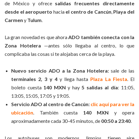
de México y ofrece
salidas frecuentes directamente
desde el aeropuerto
hacia
el centro de Cancún
,
Playa del
Carmen
y
Tulum
.
La gran novedad es que ahora
ADO también conecta con la
Zona Hotelera
—antes sólo llegaba al centro, lo que
complicaba las cosas si te alojabas cerca de la playa.
Nuevo servicio ADO a la Zona Hotelera:
sale de las
terminales 2, 3 y 4
y llega hasta
Plaza La Fiesta
. El
boleto cuesta
140 MXN
y hay
5 salidas al día
: 11:05,
13:05, 15:05, 17:05 y 19:05.
Servicio ADO al centro de Cancún:
clic aquí para ver la
ubicación
. También cuesta
140 MXN
y opera
aproximadamente cada 30-45 minutos, de
00:50 a 23:40
.
Los autobuses son modernos, limpios, tienen aire