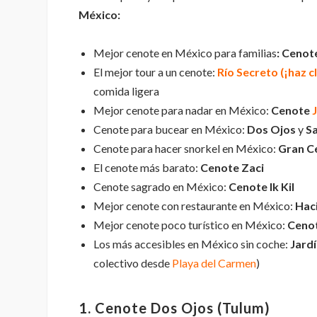
México:
Mejor cenote en México para familias
: Cenot
El mejor tour a un cenote:
Río Secreto (¡haz c
comida ligera
Mejor cenote para nadar en México:
Cenote
Cenote para bucear en México:
Dos Ojos
y
S
Cenote para hacer snorkel en México:
Gran C
El cenote más barato:
Cenote Zaci
Cenote sagrado en México:
Cenote Ik Kil
Mejor cenote con restaurante en México:
Hac
Mejor cenote poco turístico en México:
Ceno
Los más accesibles en México sin coche:
Jard
colectivo desde
Playa del Carmen
)
1. Cenote Dos Ojos (Tulum)