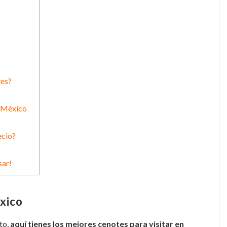
tes?
n México
ecio?
sar!
xico
eto,
aquí tienes los mejores cenotes para visitar en