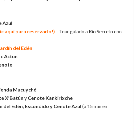
e Azul
lic aquí para reservarlo!)
– Tour guiado a Río Secreto con
Jardín del Edén
ac Actun
enote
ienda Mucuyché
te X’Batún
y
Cenote Kankirixche
ín del Edén, Escondido y Cenote Azul
(a 15 min en