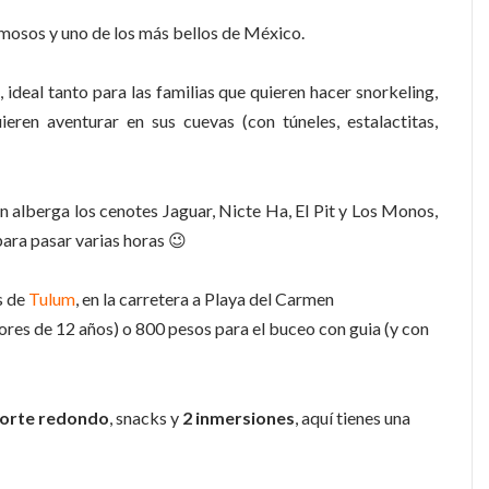
mosos y uno de los más bellos de México.
ideal tanto para las familias que quieren hacer snorkeling,
ren aventurar en sus cuevas (con túneles, estalactitas,
n alberga los cenotes Jaguar, Nicte Ha, El Pit y Los Monos,
para pasar varias horas 😉
s de
Tulum
, en la carretera a Playa del Carmen
res de 12 años) o 800 pesos para el buceo con guia (y con
orte
redondo
, snacks y
2 inmersiones
, aquí tienes una