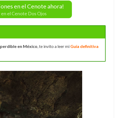
iones en el Cenote ahora!
 en el Cenote Dos Ojos
perdible en México
, te invito a leer mi
G
uía definitiva