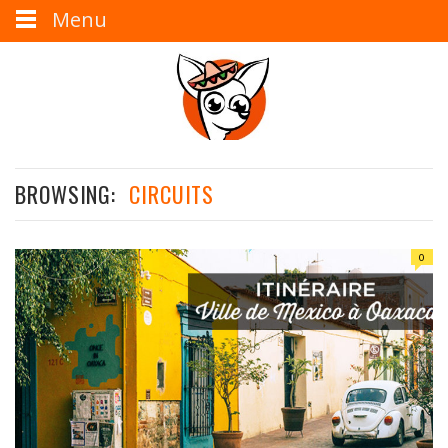
Menu
BROWSING:
CIRCUITS
0