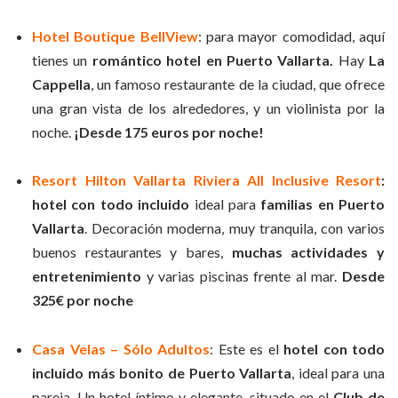
Hotel Boutique BellView
: para mayor comodidad, aquí
tienes un
romántico hotel en Puerto Vallarta.
Hay
La
Cappella
, un famoso restaurante de la ciudad, que ofrece
una gran vista de los alrededores, y un violinista por la
noche.
¡Desde 175 euros
por noche!
Resort Hilton Vallarta Riviera All Inclusive Resort
:
hotel con todo incluido
ideal para
familias en Puerto
Vallarta
. Decoración moderna, muy tranquila, con varios
buenos restaurantes y bares,
muchas actividades y
entretenimiento
y varias piscinas frente al mar.
Desde
325€ por noche
Casa Velas – Sólo Adultos
: Este es el
hotel con todo
incluido más bonito de Puerto Vallarta
, ideal para una
pareja. Un hotel íntimo y elegante, situado en el
Club de