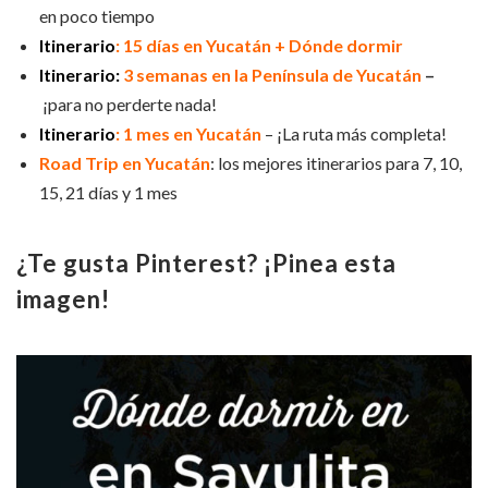
en poco tiempo
Itinerario
: 15 días en Yucatán + Dónde dormir
Itinerario:
3 semanas en la Península de Yucatán
–
¡para no perderte nada!
Itinerario
: 1 mes en Yucatán
– ¡La ruta más completa!
Road Trip en Yucatán
: los mejores itinerarios para 7, 10,
15, 21 días y 1 mes
¿Te gusta Pinterest? ¡Pinea esta
imagen!