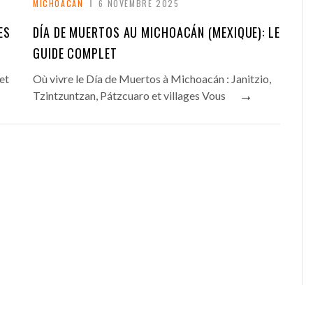
MICHOACAN
6 NOVEMBRE 2025
ES
DÍA DE MUERTOS AU MICHOACÁN (MEXIQUE): LE
GUIDE COMPLET
 et
Où vivre le Día de Muertos à Michoacán : Janitzio,
→
Tzintzuntzan, Pátzcuaro et villages Vous