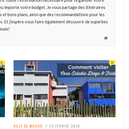
ffrir toute l’information nécessaire pour organiser votre
u importe votre budget. Je vous partage des itinéraires
ls et bons plans, ainsi que des recommandations pour les
ts. Et j’espère vous faire également découvrir de superbes
amais!
W
e
b
s
0
0
i
t
e
VILLE DE MEXICO
26 FÉVRIER 2026