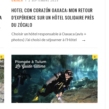
OAXACA
2 SEPTEMBRE 2025
HOTEL CON CORAZÓN OAXACA: MON RETOUR
A
D’EXPÉRIENCE SUR UN HÔTEL SOLIDAIRE PRÈS
DU ZÓCALO
,
Choisir un hôtel responsable à Oaxaca (avis +
→
photos) J’ai choisi de séjourner à l’Hôtel
0
0