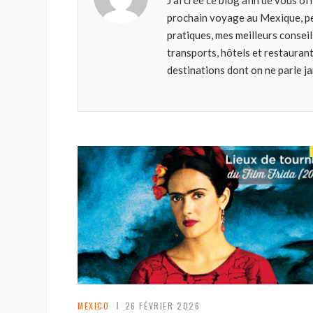
J’ai créé ce blog afin de vous o
prochain voyage au Mexique, pe
pratiques, mes meilleurs consei
transports, hôtels et restauran
destinations dont on ne parle j
MEXICO
26 FÉVRIER 2026