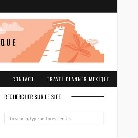
S
e
a
r
c
h
CONTACT
TRAVEL PLANNER MEXIQUE
RECHERCHER SUR LE SITE
Search
for: