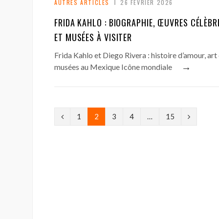
AUTRES ARTICLES
26 FÉVRIER 2026
FRIDA KAHLO : BIOGRAPHIE, ŒUVRES CÉLÈBR
ET MUSÉES À VISITER
Frida Kahlo et Diego Rivera : histoire d’amour, art
→
musées au Mexique Icône mondiale
P
N
1
2
3
4
…
15
r
e
e
x
v
t
i
o
u