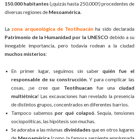
150.000 habitantes
(¡quizás hasta 250.000!) procedentes de
diversas regiones de
Mesoamérica
.
La
zona arqueológica de Teotihuacán
ha sido declarada
Patrimonio de la Humanidad por la UNESCO
debido a su
innegable importancia, pero todavía rodean a la ciudad
muchos misterios
:
En primer lugar, seguimos sin saber
quién fue el
responsable de su construcción
. Y para complicar las
cosas, ¡se cree que
Teotihuacan
fue una
ciudad
multiétnica
! Las excavaciones han revelado la presencia
de distintos grupos, concentrados en diferentes barrios.
Tampoco sabemos
por qué colapsó
. Sequía, tensiones
sociopolíticas, las hipótesis son muchas.
Se adoraba a las mismas
divinidades
que en otros lugares
de
Mesoamérica
(como la famosa serpiente emplumada