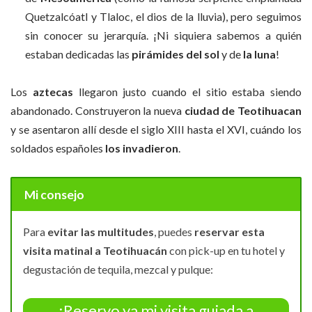
Quetzalcóatl y Tlaloc, el dios de la lluvia), pero seguimos
sin conocer su jerarquía. ¡Ni siquiera sabemos a quién
estaban dedicadas las
pirámides del sol
y de
la luna
!
Los
aztecas
llegaron justo cuando el sitio estaba siendo
abandonado. Construyeron la nueva
ciudad de Teotihuacan
y se asentaron allí desde el siglo XIII hasta el XVI, cuándo los
soldados españoles
los invadieron
.
Mi consejo
Para
evitar las multitudes
, puedes
reservar esta
visita matinal a Teotihuacán
con pick-up en tu hotel y
degustación de tequila, mezcal y pulque:
¡Reservo ya mi visita guiada a