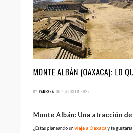
MONTE ALBÁN (OAXACA): LO QU
BY
VANESSA
ON
4 AGOSTO 2025
Monte Albán:
Una atracción de
¿Estás planeando un
viaje a Oaxaca
y te gustaría