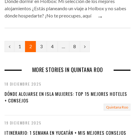
Dónde dormir en Holbox: Mi selección de los mejores
alojamientos ¿Estás planeando un viaje a Holbox y no sabes
→
dónde hospedarte? ¡No te preocupes, aquí
P
N
1
2
3
4
…
8
r
e
e
x
MORE STORIES IN QUINTANA ROO
v
t
18 DICIEMBRE 2025
i
DÓNDE ALOJARSE EN ISLA MUJERES: TOP 15 MEJORES HOTELES
o
+ CONSEJOS
Quintana Roo
u
s
19 DICIEMBRE 2025
ITINERARIO: 1 SEMANA EN YUCATÁN + MIS MEJORES CONSEJOS