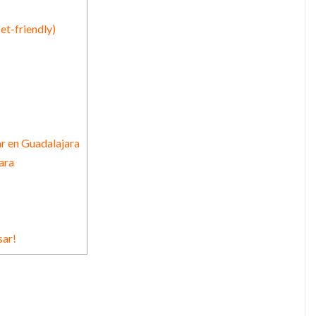
et-friendly)
ar en Guadalajara
ara
sar!